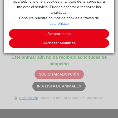
app/web funcione y cookies analíticas de terceros para
mejorar el servicio. Puedes aceptar o rechazar las
analíticas.
Consulta nuestra política de cookies a través de
este enlace
Aceptar todas
GRECIA
reside actualmente en el centro de acogida
Rechazar analíticas
Anaa
.
Este animal aún no ha recibido solicitudes de
adopción
SOLICITAR ADOPCIÓN
IR A LISTA DE ANIMALES
Iniciar sesión
para poder adoptar animales en MascoMad*