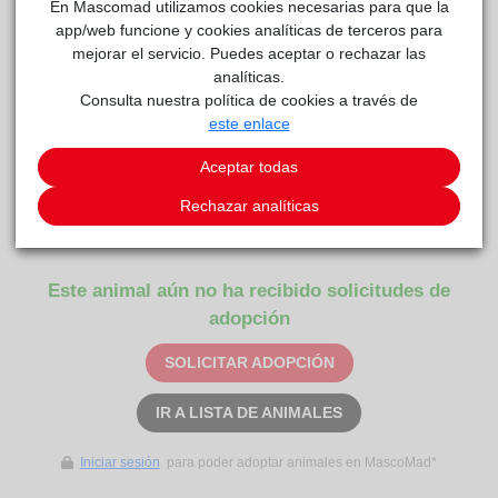
En Mascomad utilizamos cookies necesarias para que la
app/web funcione y cookies analíticas de terceros para
mejorar el servicio. Puedes aceptar o rechazar las
analíticas.
GUCCI
Anaa
reside actualmente en el centro de acogida
.
Consulta nuestra política de cookies a través de
este enlace
COMENTARIOS
Aceptar todas
Carácter
GUCCI y PRADA 2 gatines que tienen que ir juntos en
Rechazar analíticas
adopcion
Este animal aún no ha recibido solicitudes de
adopción
SOLICITAR ADOPCIÓN
IR A LISTA DE ANIMALES
Iniciar sesión
para poder adoptar animales en MascoMad*