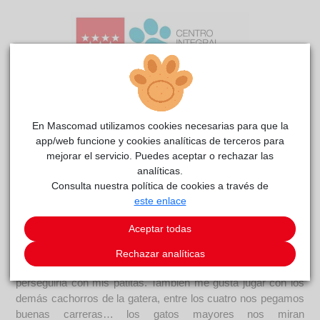
En Mascomad utilizamos cookies necesarias para que la
app/web funcione y cookies analíticas de terceros para
Hadita
reside actualmente en el centro de acogida
mejorar el servicio. Puedes aceptar o rechazar las
CIAAM
.
analíticas.
Consulta nuestra política de cookies a través de
COMENTARIOS
este enlace
Carácter
Aceptar todas
Somos Hadita y Sirenita, dos personajes de cuentos
fantásticos, a las que nos gustaría llegar a tu corazón. Yo soy
Rechazar analíticas
juguetona y divertida; me encanta que me enseñes la cinta y
perseguirla con mis patitas. También me gusta jugar con los
demás cachorros de la gatera, entre los cuatro nos pegamos
buenas carreras… los gatos mayores nos miran