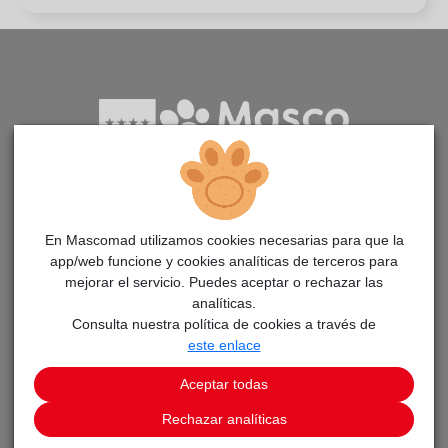
Aplicación para la adopción de animales en la Comunidad
de Madrid
En Mascomad utilizamos cookies necesarias para que la
app/web funcione y cookies analíticas de terceros para
mejorar el servicio. Puedes aceptar o rechazar las
PÁGINAS
analíticas.
Consulta nuestra política de cookies a través de
Adopta un animal
este enlace
Avisos
Aceptar todas
Noticias MascoMAD
Rechazar analíticas
Aprende cómo adoptar