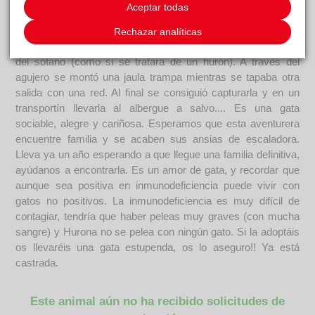
Aceptar todas
llamamos a los bomberos que acudieron con dos camiones
Se consiguió que saltara del árbol y la recogimos con una
Rechazar analíticas
red, pero se zafó de ella y corrió a esconderse en un agujero
del sótano (como si se tratara de un hurón). A través del
agujero se montó una jaula trampa mientras se tapaba otra
salida con una red. Al final se consiguió capturarla y en un
transportín llevarla al albergue a salvo.... Es una gata
sociable, alegre y cariñosa. Esperamos que esta aventurera
encuentre familia y se acaben sus ansias de escaladora.
Lleva ya un año esperando a que llegue una familia definitiva,
ayúdanos a encontrarla. Es un amor de gata, y recordar que
aunque sea positiva en inmunodeficiencia puede vivir con
gatos no positivos. La inmunodeficiencia es muy difícil de
contagiar, tendría que haber peleas muy graves (con mucha
sangre) y Hurona no se pelea con ningún gato. Si la adoptáis
os llevaréis una gata estupenda, os lo aseguro!! Ya está
castrada.
Este animal aún no ha recibido solicitudes de