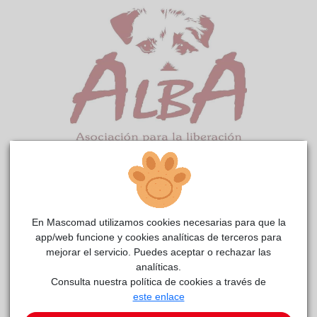
Hurona
reside actualmente en el centro de acogida
ALBA
.
En Mascomad utilizamos cookies necesarias para que la
COMENTARIOS
app/web funcione y cookies analíticas de terceros para
mejorar el servicio. Puedes aceptar o rechazar las
Curiosidades
analíticas.
Podéis ver el rescate en el video. Nos dieron el aviso de una
Consulta nuestra política de cookies a través de
gata que llevaba varios días en un árbol, al llegar vimos que
este enlace
estaba a unos 6 metros de altura y con nuestra escalera no
llegábamos, tampoco desde el balcón de la casa, así que