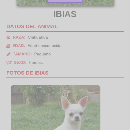
IBIAS
DATOS DEL ANIMAL
RAZA:
Chihuahua
EDAD:
Edad desconocida
TAMAÑO:
Pequeño
SEXO:
Hembra
FOTOS DE IBIAS