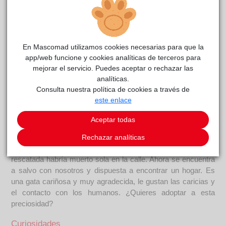
En Mascomad utilizamos cookies necesarias para que la
app/web funcione y cookies analíticas de terceros para
mejorar el servicio. Puedes aceptar o rechazar las
analíticas.
Idara
CIAAM
reside actualmente en el centro de acogida
.
Consulta nuestra política de cookies a través de
este enlace
COMENTARIOS
Aceptar todas
Carácter
Idara llegó a punto de parir. Tenía uno de los cachorros
Rechazar analíticas
muerto atravesado en el canal del parto. Si no llega a ser
rescatada habría muerto sola en la calle. Ahora se encuentra
a salvo con nosotros y dispuesta a encontrar un hogar. Es
una gata cariñosa y muy agradecida, le gustan las caricias y
el contacto con los humanos. ¿Quieres adoptar a esta
preciosidad?
Curiosidades