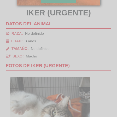
IKER (URGENTE)
DATOS DEL ANIMAL
RAZA:
No definido
EDAD:
3 años
TAMAÑO:
No definido
SEXO:
Macho
FOTOS DE IKER (URGENTE)