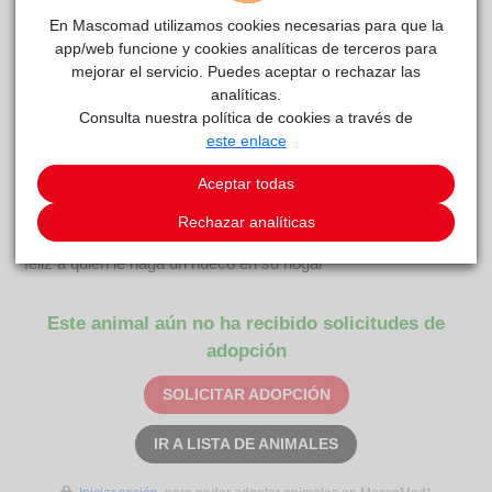
En Mascomad utilizamos cookies necesarias para que la
app/web funcione y cookies analíticas de terceros para
mejorar el servicio. Puedes aceptar o rechazar las
IKER (URGENTE)
reside actualmente en el centro de
analíticas.
ACUNR
acogida
.
Consulta nuestra política de cookies a través de
este enlace
COMENTARIOS
Aceptar todas
Carácter
Conocer a Iker es enamorarte del todo de él… Es suuuuper
Rechazar analíticas
mimoso, cariñoso y simpático. Le encanta la gente, hará muy
feliz a quien le haga un hueco en su hogar
Este animal aún no ha recibido solicitudes de
adopción
SOLICITAR ADOPCIÓN
IR A LISTA DE ANIMALES