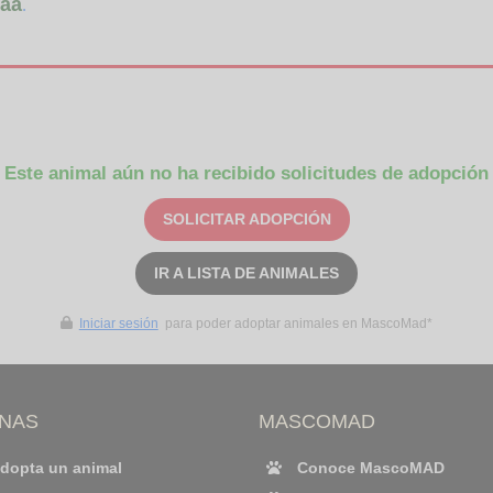
aa
.
Este animal aún no ha recibido solicitudes de adopción
SOLICITAR ADOPCIÓN
IR A LISTA DE ANIMALES
Iniciar sesión
para poder adoptar animales en MascoMad*
INAS
MASCOMAD
dopta un animal
Conoce MascoMAD