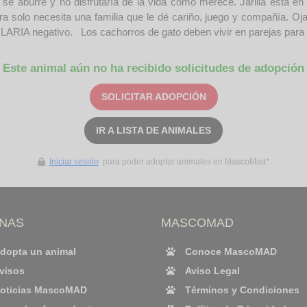
a se aburre y no disfrutaría de la vida como merece. Jarilla está e
 solo necesita una familia que le dé cariño, juego y compañía. Ojal
ARIA negativo. Los cachorros de gato deben vivir en parejas para s
Este animal aún no ha recibido solicitudes de adopción
SOLICITAR ADOPCIÓN
IR A LISTA DE ANIMALES
Iniciar sesión
para poder adoptar animales en MascoMad*
INAS
MASCOMAD
dopta un animal
Conoce MascoMAD
visos
Aviso Legal
oticias MascoMAD
Términos y Condiciones