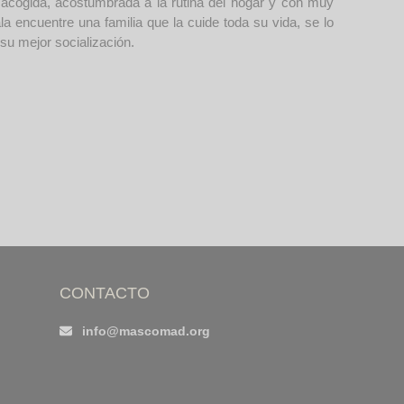
n acogida, acostumbrada a la rutina del hogar y con muy
a encuentre una familia que la cuide toda su vida, se lo
u mejor socialización.
CONTACTO
info@mascomad.org