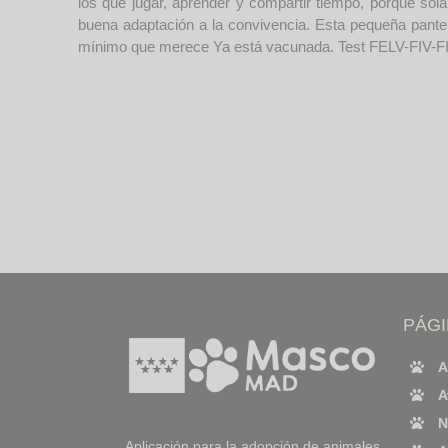
los que jugar, aprender y compartir tiempo, porque sol
buena adaptación a la convivencia. Esta pequeña pantera
mínimo que merece Ya está vacunada. Test FELV-FIV-FIL
PÁG
A
A
N
Aplicación para la adopción de animales