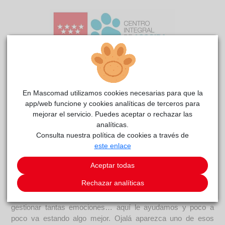
En Mascomad utilizamos cookies necesarias para que la
Jeep
CIAAM
reside actualmente en el centro de acogida
.
app/web funcione y cookies analíticas de terceros para
mejorar el servicio. Puedes aceptar o rechazar las
COMENTARIOS
analíticas.
Consulta nuestra política de cookies a través de
Carácter
este enlace
Este abuelete es Jeep. Es muy triste ver como llegan perritos
mayores al centro, impensable que se les abandone cuando
Aceptar todas
más nos necesitan. Jeep es un perro cariñoso que valora
Rechazar analíticas
mucho la compañía; tiene bastante estrés, los nervios y
emoción de estar con nosotros hace que no sepa bien como
gestionar tantas emociones… aquí le ayudamos y poco a
poco va estando algo mejor. Ojalá aparezca uno de esos