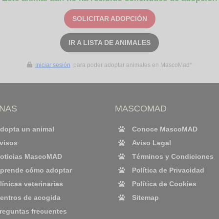
SOLICITAR ADOPCIÓN
IR A LISTA DE ANIMALES
Iniciar sesión
para poder adoptar animales en MascoMad*
INAS
MASCOMAD
dopta un animal
Conoce MascoMAD
visos
Aviso Legal
oticias MascoMAD
Términos y Condiciones
prende cómo adoptar
Política de Privacidad
línicas veterinarias
Política de Cookies
entros de acogida
Sitemap
reguntas frecuentes