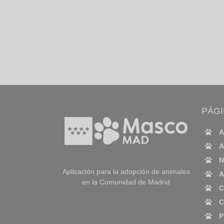
PÁG
A
A
N
Aplicación para la adopción de animales
A
en la Comunidad de Madrid
C
C
P