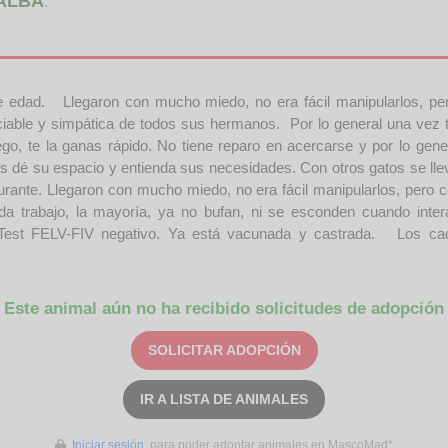
ALBA
.
 edad. Llegaron con mucho miedo, no era fácil manipularlos, per
ble y simpática de todos sus hermanos. Por lo general una vez te
 te la ganas rápido. No tiene reparo en acercarse y por lo genera
 su espacio y entienda sus necesidades. Con otros gatos se lleva bien. -
ante. Llegaron con mucho miedo, no era fácil manipularlos, pero con
a trabajo, la mayoría, ya no bufan, ni se esconden cuando interac
Test FELV-FIV negativo. Ya está vacunada y castrada. Los cach
Este animal aún no ha recibido solicitudes de adopción
SOLICITAR ADOPCIÓN
IR A LISTA DE ANIMALES
Iniciar sesión
para poder adoptar animales en MascoMad*