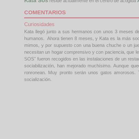
Kata Sos
reside actualmente en el centro de acogida
COMENTARIOS
Curiosidades
Kata llegó junto a sus hermanos con unos 3 meses de
humanos. Ahora tienen 8 meses, y Kata es la más socia
mimos, y por supuesto con una buena chuche o un juego,
necesitan un hogar comprensivo y con paciencia, que les dé
SOS" fueron recogidos en las instalaciones de un restaur
sociabilización, han mejorado muchísimo. Aunque qued
ronronean. Muy pronto serán unos gatos amorosos. 
socialización.