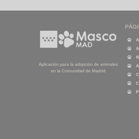
PÁG
A
A
N
Aplicación para la adopción de animales
A
en la Comunidad de Madrid
C
C
P