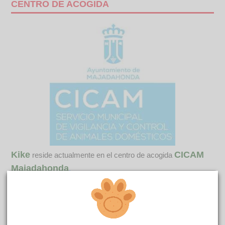
CENTRO DE ACOGIDA
Kike
CICAM
reside actualmente en el centro de acogida
Majadahonda
.
COMENTARIOS
Carácter
Conoce a Kike, un American Stanford de 8 años que está en