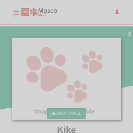
X
DISPONIBLE
Kike