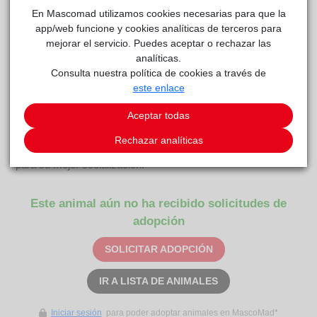
Curiosidades
En Mascomad utilizamos cookies necesarias para que la
Los "rubios SOS" fueron recogidos en las instalaciones de un
app/web funcione y cookies analíticas de terceros para
restaurante. Llegaron con mucho miedo, no era fácil
mejorar el servicio. Puedes aceptar o rechazar las
manipularlos, pero con el trabajo paciente de las voluntarias
analíticas.
gateras para su sociabilización, han mejorado muchísimo.
Consulta nuestra política de cookies a través de
Aunque queda trabajo, la mayoría, ya no bufan, ni se
este enlace
esconden cuando interactuamos con ellos, incluso disfrutan
Aceptar todas
de las caricias y ronronean. Muy pronto serán unos gatos
amorosos. Test FELV-FIV negativo. Ya está vacunada y
Rechazar analíticas
castrada.... Los cachorros de gato deben vivir en parejas
para su mejor socialización.
Este animal aún no ha recibido solicitudes de
adopción
SOLICITAR ADOPCIÓN
IR A LISTA DE ANIMALES
Iniciar sesión
para poder adoptar animales en MascoMad*