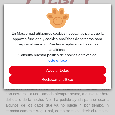
Kurdo Coca
reside actualmente en el centro de acogida
En Mascomad utilizamos cookies necesarias para que la
ALBA
.
app/web funcione y cookies analíticas de terceros para
COMENTARIOS
mejorar el servicio. Puedes aceptar o rechazar las
analíticas.
Curiosidades
Consulta nuestra política de cookies a través de
Nuestro amigo y colaborador Juan, a causa de su buen
este enlace
corazón y amor por los gatos, ha ido recogiendo y acogiendo
Aceptar todas
en su casa a demasiados animales. Él es capaz de subir a
árboles, tejados, puentes y bajar a pozos, alcantarillas,
Rechazar analíticas
sótanos tapiados y demás lugares imposibles, que ni los
bomberos pueden hacer. ... Ha colaborado muchas veces
con nosotros, a una llamada siempre acude, a cualquier hora
del día o de la noche. Nos ha pedido ayuda para colocar a
algunos de los gatos que ya no puede ni por tiempo, ni
económicamente seguir así, como se suele decir el tema se