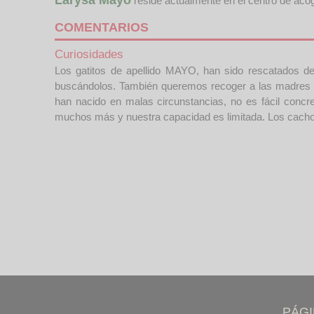
reside actualmente en el centro de aco
COMENTARIOS
Curiosidades
Los gatitos de apellido MAYO, han sido rescatados d
buscándolos. También queremos recoger a las madres 
han nacido en malas circunstancias, no es fácil conc
muchos más y nuestra capacidad es limitada. Los cachorr
PÁG