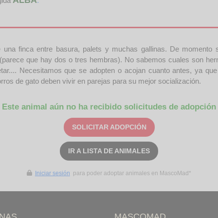
gida
.
e una finca entre basura, palets y muchas gallinas. De momento
(parece que hay dos o tres hembras). No sabemos cuales son he
retar.... Necesitamos que se adopten o acojan cuanto antes, ya qu
os de gato deben vivir en parejas para su mejor socialización.
Este animal aún no ha recibido solicitudes de adopción
SOLICITAR ADOPCIÓN
IR A LISTA DE ANIMALES
Iniciar sesión
para poder adoptar animales en MascoMad*
INAS
MASCOMAD