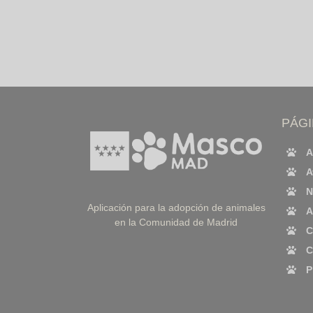
PÁG
A
A
N
Aplicación para la adopción de animales
A
en la Comunidad de Madrid
C
C
P