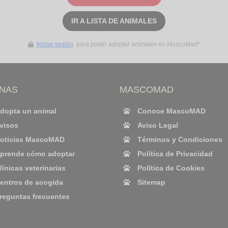
IR A LISTA DE ANIMALES
Iniciar sesión
para poder adoptar animales en MascoMad*
INAS
MASCOMAD
dopta un animal
Conoce MascoMAD
visos
Aviso Legal
oticias MascoMAD
Términos y Condiciones
prende cómo adoptar
Política de Privacidad
línicas veterinarias
Política de Cookies
entros de acogida
Sitemap
reguntas frecuentes