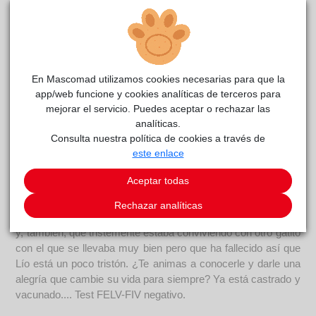
Curiosidades
Está en casa de acogida. Lío y sus hermanos fueron
abandonados dentro de una caja en el arcén de una carretera.
Por suerte, una buena mujer los encontró. Todos estaban en
muy mal estado con los ojitos infectados. Poco a poco,
En Mascomad utilizamos cookies necesarias para que la
fueron poniéndose mejor y tres de ellos encontraron un hogar.
app/web funcione y cookies analíticas de terceros para
Lío, en cambio no ha tenido esa suerte en ninguno de los
mejorar el servicio. Puedes aceptar o rechazar las
analíticas.
aspectos. A raíz de la infección, perdió la visibilidad en uno de
Consulta nuestra política de cookies a través de
sus ojitos y sigue sin encontrar familia adoptiva. Como os
este enlace
hemos mencionado en otras ocasiones, ellos tienen una
capacidad de adaptación increíble y para nada supone un
Aceptar todas
handicap en su día a día no disponer de la visión de ambos
ojos. Por lo demás, Lío es un gato estupendo. Desde su
Rechazar analíticas
casa de acogida nos cuentan los sociable y cariñoso que es
y, también, que tristemente estaba conviviendo con otro gatito
con el que se llevaba muy bien pero que ha fallecido así que
Lío está un poco tristón. ¿Te animas a conocerle y darle una
alegría que cambie su vida para siempre? Ya está castrado y
vacunado.... Test FELV-FIV negativo.