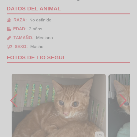
DATOS DEL ANIMAL
RAZA:
No definido
EDAD:
2 años
TAMAÑO:
Mediano
SEXO:
Macho
FOTOS DE LIO SEGUI
1/8