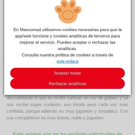
En Mascomad utilizamos cookies necesarias para que la
app/web funcione y cookies analíticas de terceros para
LOPEZ
reside actualmente en el centro de acogida
mejorar el servicio. Puedes aceptar o rechazar las
ACUNR
.
analíticas.
Consulta nuestra política de cookies a través de
COMENTARIOS
este enlace
Carácter
Aceptar todas
Lopez llegó a nosotros después de vivir encerrado en una
Rechazar analíticas
jaula donde apenas podía moverse. Asustado, temeroso de
que le pegaran. Pero este bombón poquito a poco está
descubriendo lo que es recibir caricias en vez de golpes, y ya
nos recibe super contento, aun tímido pero cada vez mas
confiado, porque además es muy juguetón y simpático. Con
sus compañeros es muy bueno, noble y jugueton
Este animal aún no ha recibido solicitudes de