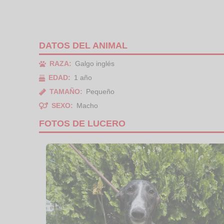
DATOS DEL ANIMAL
RAZA:
Galgo inglés
EDAD:
1 año
TAMAÑO:
Pequeño
SEXO:
Macho
FOTOS DE LUCERO