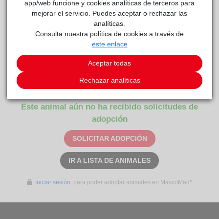
app/web funcione y cookies analíticas de terceros para
mejorar el servicio. Puedes aceptar o rechazar las
analíticas.
Consulta nuestra política de cookies a través de
este enlace
Aceptar todas
Luna
reside actualmente en el centro de acogida
Rechazar analíticas
Mostoles Adopta
.
Este animal aún no ha recibido solicitudes de
adopción
SOLICITAR ADOPCIÓN
IR A LISTA DE ANIMALES
Iniciar sesión
para poder adoptar animales en MascoMad*