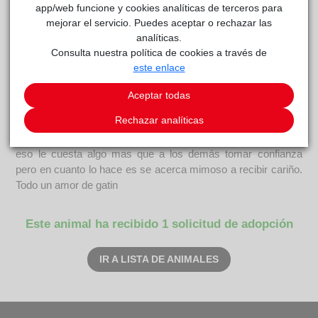
app/web funcione y cookies analíticas de terceros para
mejorar el servicio. Puedes aceptar o rechazar las
analíticas.
MAKI (URGENTE)
reside actualmente en el centro de
Consulta nuestra política de cookies a través de
ACUNR
acogida
.
este enlace
COMENTARIOS
Aceptar todas
Rechazar analíticas
Carácter
Maki es un gatito muy dulce, es algo tímido y seriecito, y por
eso le cuesta algo mas que a los demás tomar confianza
pero en cuanto lo hace es se acerca mimoso a recibir cariño.
Todo un amor de gatin
Este animal ha recibido 1 solicitud de adopción
IR A LISTA DE ANIMALES