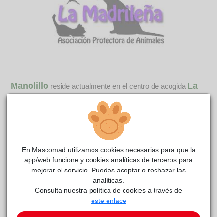
Manolillo
La
reside actualmente en el centro de acogida
madrileña
.
COMENTARIOS
Carácter
Descripción Manolillo es un pequeñajo con carácter, todo un
En Mascomad utilizamos cookies necesarias para que la
señor perro. La manipulación y puesta de arnés es buena, se
app/web funcione y cookies analíticas de terceros para
deja sin problema e incluso te ayuda metiendo la cabeza
mejorar el servicio. Puedes aceptar o rechazar las
solito :) En el paseo por parque sale tirando de la correa,
analíticas.
Consulta nuestra política de cookies a través de
comportamiento que mantiene casi todo el rato. Va muy
este enlace
atento a los sonidos y controlando un poco su entorno, y
tiende a marcar todos los árboles que ve para luego