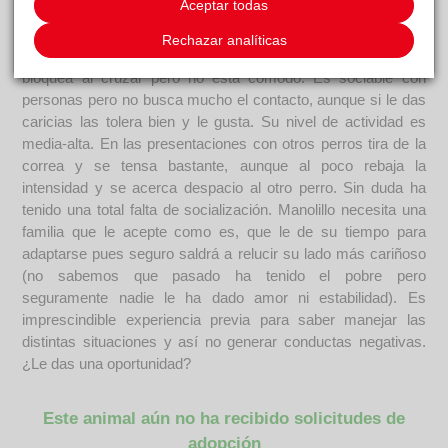
Aceptar todas
"esparcir" su olor (algo común en muchos perros). Se
muestra bastante sensible al tráfico. Se pone nervioso y te
Rechazar analíticas
busca con la mirada mientras emite señales de calma. No se
bloquea al cruzar pero no está cómodo. Es sociable con
personas pero no busca mucho el contacto, aunque si le das
caricias las tolera bien y le gusta. Su nivel de actividad es
media-alta. En las presentaciones con otros perros tira de la
correa y se tensa bastante, aunque al poco rebaja la
intensidad y se acerca despacio al otro perro. Sin duda ha
tenido una total falta de socialización. Manolillo necesita una
familia que le acepte como es, que le de su tiempo para
adaptarse pues seguro saldrá a relucir su lado más cariñoso
(no sabemos que pasado ha tenido el pobre pero
seguramente nadie le ha dado amor ni estabilidad). Es
imprescindible experiencia previa para saber manejar las
distintas situaciones y así no generar conductas negativas.
¿Le das una oportunidad?
Este animal aún no ha recibido solicitudes de
adopción