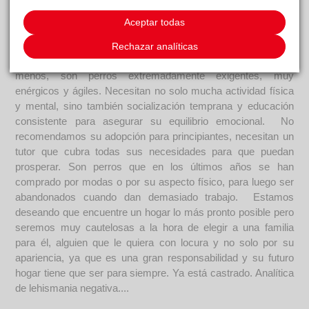
un cachorro estupendo pero necesita a alguien con mucha
Aceptar todas
paciencia y dispuesto a tener un compañero de vida todo
terreno y extremadamente fiel. El Malinois es considerado
Rechazar analíticas
una de las razas más inteligentes del mundo, y no es para
menos, son perros extremadamente exigentes, muy
enérgicos y ágiles. Necesitan no solo mucha actividad física
y mental, sino también socialización temprana y educación
consistente para asegurar su equilibrio emocional. No
recomendamos su adopción para principiantes, necesitan un
tutor que cubra todas sus necesidades para que puedan
prosperar. Son perros que en los últimos años se han
comprado por modas o por su aspecto físico, para luego ser
abandonados cuando dan demasiado trabajo. Estamos
deseando que encuentre un hogar lo más pronto posible pero
seremos muy cautelosas a la hora de elegir a una familia
para él, alguien que le quiera con locura y no solo por su
apariencia, ya que es una gran responsabilidad y su futuro
hogar tiene que ser para siempre. Ya está castrado. Analítica
de lehismania negativa....