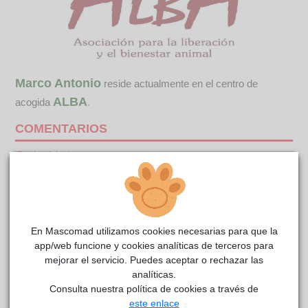
Marco Antonio
reside actualmente en el centro de
ALBA
acogida
.
COMENTARIOS
Curiosidades
Marco Antonio, de tan solo cuatro meses de edad, apareció
abandonado junto a su hermana en un pueblo cercano. Es un
cachorrito de Pastor Belga Malinois y es pura energía y
simpatía. Es un poco terremoto, todo le llama la atención. Se
En Mascomad utilizamos cookies necesarias para que la
muestra seguro de sí mismo y se acerca a saludar a todo el
app/web funcione y cookies analíticas de terceros para
mundo. Es muy juguetón y le gusta que le presten atención e
mejorar el servicio. Puedes aceptar o rechazar las
interactúen con él. Cuando baja un poco de revoluciones
analíticas.
también es muy cariñosón y le encantan los mimos. Todavía
Consulta nuestra política de cookies a través de
tiene muchísimo que aprender, apenas ha dado sus primeros
este enlace
paseos aunque lo coge todo a la primera. Marco Antonio es