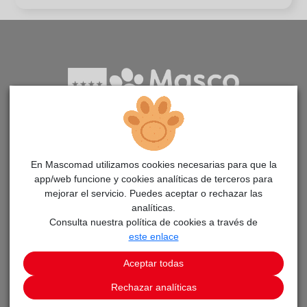
Aplicación para la adopción de animales en la Comunidad
de Madrid
En Mascomad utilizamos cookies necesarias para que la
app/web funcione y cookies analíticas de terceros para
mejorar el servicio. Puedes aceptar o rechazar las
PÁGINAS
analíticas.
Consulta nuestra política de cookies a través de
Adopta un animal
este enlace
Avisos
Aceptar todas
Noticias MascoMAD
Rechazar analíticas
Aprende cómo adoptar