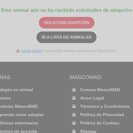
Este animal aún no ha recibido solicitudes de adopción
SOLICITAR ADOPCIÓN
IR A LISTA DE ANIMALES
Iniciar sesión
para poder adoptar animales en MascoMad*
INAS
MASCOMAD
dopta un animal
Conoce MascoMAD
visos
Aviso Legal
oticias MascoMAD
Términos y Condiciones
prende cómo adoptar
Política de Privacidad
línicas veterinarias
Política de Cookies
entros de acogida
Sitemap