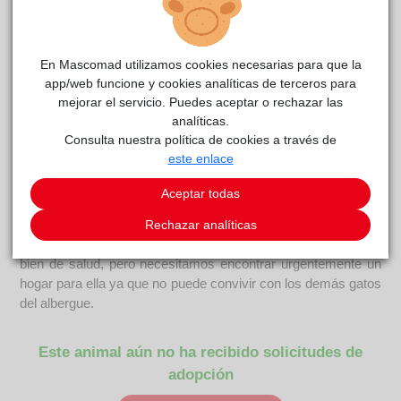
MAYA (URGENTE)
reside actualmente en el centro de
ACUNR
acogida
.
En Mascomad utilizamos cookies necesarias para que la
app/web funcione y cookies analíticas de terceros para
COMENTARIOS
mejorar el servicio. Puedes aceptar o rechazar las
analíticas.
Carácter
Consulta nuestra política de cookies a través de
Maya es maravillosa, por donde la mires. Tiene un carácter
este enlace
dulce y tranquilo y es súper cariñosa, le encanta estar en tus
brazos mientras observa curiosa todo a tu alrededor a la vez
Aceptar todas
que restriega su carita contra la tuya. Conocerla es
enamorarse de ella SALUD: Test enfermedades – ha
Rechazar analíticas
resultado positiva en Inmunodeficiencia felina, se encuentra
bien de salud, pero necesitamos encontrar urgentemente un
hogar para ella ya que no puede convivir con los demás gatos
del albergue.
Este animal aún no ha recibido solicitudes de
adopción