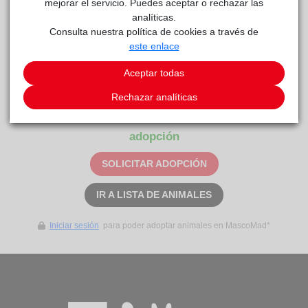
mejorar el servicio. Puedes aceptar o rechazar las
MELON
Anaa
reside actualmente en el centro de acogida
.
analíticas.
Consulta nuestra política de cookies a través de
COMENTARIOS
este enlace
Carácter
Aceptar todas
Gatita simpaticona que necesita un compañero que la enseñe
Rechazar analíticas
Este animal aún no ha recibido solicitudes de
adopción
SOLICITAR ADOPCIÓN
IR A LISTA DE ANIMALES
Iniciar sesión
para poder adoptar animales en MascoMad*