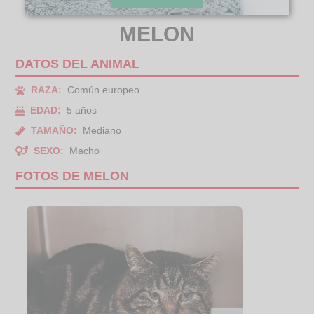
MELON
DATOS DEL ANIMAL
RAZA:
Común europeo
EDAD:
5 años
TAMAÑO:
Mediano
SEXO:
Macho
FOTOS DE MELON