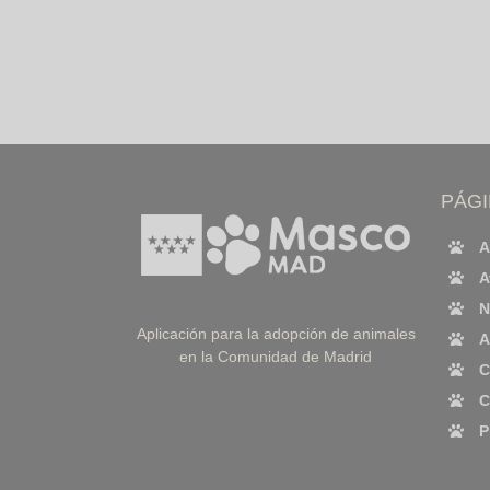
PÁG
A
A
N
Aplicación para la adopción de animales
A
en la Comunidad de Madrid
C
C
P