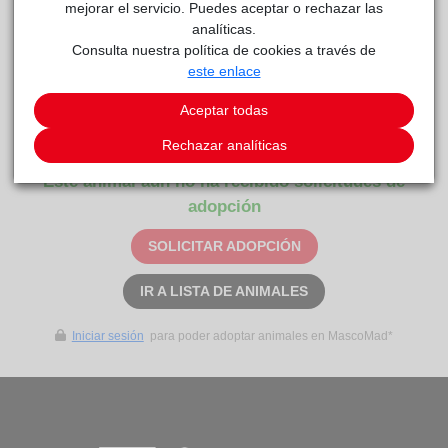
mejorar el servicio. Puedes aceptar o rechazar las
Cariñoso/a
analíticas.
Consulta nuestra política de cookies a través de
Curiosidades
este enlace
¡Os presentamos a Milo Noé!Tiene 3 meses y lo tiene todo:
Simpático y cariñoso, y robará el corazón de la familia o
Aceptar todas
persona que quiera compartir su vida con él💟
Rechazar analíticas
Este animal aún no ha recibido solicitudes de
adopción
SOLICITAR ADOPCIÓN
IR A LISTA DE ANIMALES
Iniciar sesión
para poder adoptar animales en MascoMad*