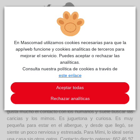
En Mascomad utilizamos cookies necesarias para que la
app/web funcione y cookies analíticas de terceros para
mejorar el servicio. Puedes aceptar o rechazar las
analíticas.
Mimi
La
reside actualmente en el centro de acogida
Consulta nuestra política de cookies a través de
madrileña
.
este enlace
COMENTARIOS
Aceptar todas
Carácter
Rechazar analíticas
Descripción Mimi es una gatita joven, activa y sociable. Le
gusta mucho el contacto con los humanos y suele buscar las
caricias y los mimos. Es juguetona y curiosa. Es muy
pequeña para estar en el albergue, y desde que llegó, se
siente un poco nerviosa y estresada. Para Mimi, lo ideal sería
una casa sin otros gatos. Contacto directo gateras: 662 46 97