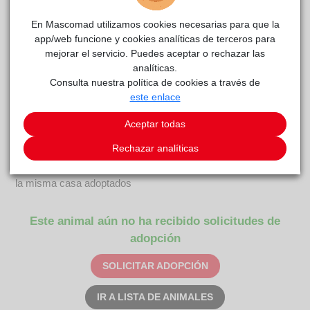
En Mascomad utilizamos cookies necesarias para que la
app/web funcione y cookies analíticas de terceros para
mejorar el servicio. Puedes aceptar o rechazar las
analíticas.
MINERVA
reside actualmente en el centro de acogida
Consulta nuestra política de cookies a través de
Anaa
este enlace
.
COMENTARIOS
Aceptar todas
Rechazar analíticas
Carácter
Tintin y Milu dos hermanos inseparables que tienen que irse a
la misma casa adoptados
Este animal aún no ha recibido solicitudes de
adopción
SOLICITAR ADOPCIÓN
IR A LISTA DE ANIMALES