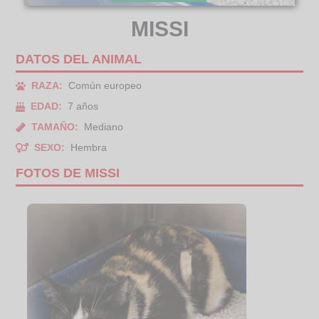
MISSI
DATOS DEL ANIMAL
RAZA:
Común europeo
EDAD:
7 años
TAMAÑO:
Mediano
SEXO:
Hembra
FOTOS DE MISSI