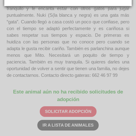
conozca ya que se acerca de primeras. Es un gato muy
tranquilo y le encanta estar con otros gatos para jugar
puntualmente. Nuki (S(la blanca y negra) es una gata más
“gata”. Cuando llegó a casa costó un poco que confiase, pero
con el tiempo se adaptó perfectamente y es cariñosa si
sabes respetar sus tiempos y espacio. De primeras es
huidiza con las personas que no conoce pero cuando se
adapta le gusta recibir cariño. También es parlanchina aunque
menos que Mito. Necesitará un poquito de tiempo y
paciencia. También es muy tranquila. Si quieres darles una
oportunidad de volver a sentir que tienen una familia, no dejes
de contactarnos. Contacto directo gateras: 662 46 97 99
Este animal aún no ha recibido solicitudes de
adopción
SOLICITAR ADOPCIÓN
IR A LISTA DE ANIMALES