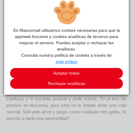
En Mascomad utilizamos cookies necesarias para que la
app/web funcione y cookies analíticas de terceros para
Neiza
reside actualmente en el centro de acogida
mejorar el servicio. Puedes aceptar o rechazar las
RIVAnimal
analíticas.
.
Consulta nuestra política de cookies a través de
COMENTARIOS
este enlace
Curiosidades
Aceptar todas
RIVANIMAL Asociación Protectora de Animales sin ánimo de
Rechazar analíticas
lucro, está cuidando a NEIZA, una gatita que apareció en la
calle acercándose a todo el mundo. Es una gata muy buena,
cariñosa, y le encanta amasar y pedir mimos. En el test dio
positivo en leucemia, pero esto no le impide tener una vida
normal. Solo pide amor y juego, como cualquier otro gatito. Te
animas a darle una oportunidad?