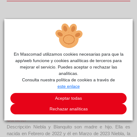
En Mascomad utilizamos cookies necesarias para que la
app/web funcione y cookies analíticas de terceros para
mejorar el servicio. Puedes aceptar o rechazar las
analíticas.
Consulta nuestra política de cookies a través de
este enlace
Niebla y Blanquito
reside actualmente en el centro de
La madrileña
acogida
.
Aceptar todas
COMENTARIOS
Rechazar analíticas
Carácter
Descripción Niebla y Blanquito son madre e hijo. Ella es
nacida en Febrero de 2022 y él en Marzo de 2023 Niebla, la