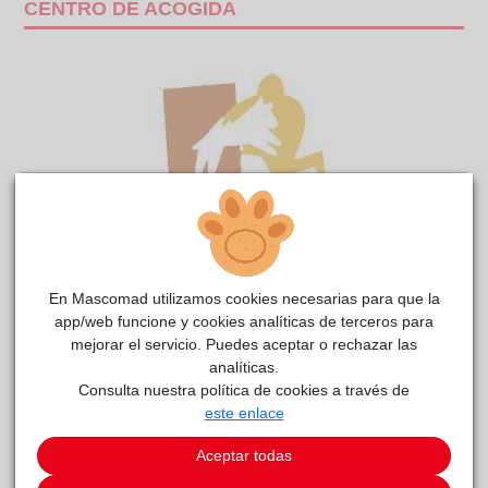
CENTRO DE ACOGIDA
En Mascomad utilizamos cookies necesarias para que la
app/web funcione y cookies analíticas de terceros para
NIJAR
Anaa
reside actualmente en el centro de acogida
.
mejorar el servicio. Puedes aceptar o rechazar las
analíticas.
Este animal aún no ha recibido solicitudes de
Consulta nuestra política de cookies a través de
adopción
este enlace
SOLICITAR ADOPCIÓN
Aceptar todas