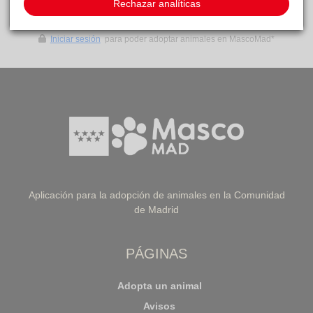
Rechazar analíticas
IR A LISTA DE ANIMALES
Iniciar sesión
para poder adoptar animales en MascoMad*
Aplicación para la adopción de animales en la Comunidad
de Madrid
PÁGINAS
Adopta un animal
Avisos