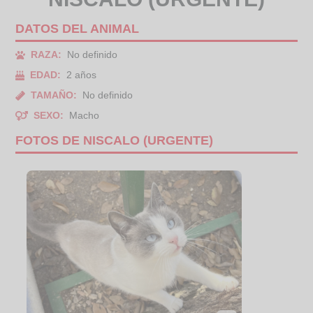
DATOS DEL ANIMAL
RAZA:
No definido
EDAD:
2 años
TAMAÑO:
No definido
SEXO:
Macho
FOTOS DE NISCALO (URGENTE)