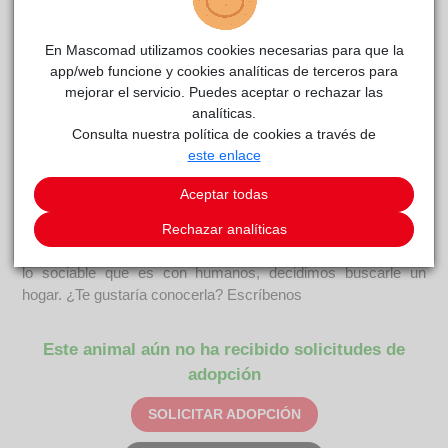
En Mascomad utilizamos cookies necesarias para que la
app/web funcione y cookies analíticas de terceros para
NOLIA
La Voz
reside actualmente en el centro de acogida
mejorar el servicio. Puedes aceptar o rechazar las
Animal
.
analíticas.
Consulta nuestra política de cookies a través de
COMENTARIOS
este enlace
Carácter
Aceptar todas
Nolia es una gata muy cariñosa a la que le encantan las
caricias y los mimos. Fue abandonada por su familia en una
Rechazar analíticas
colonia de gatos y cuando se capturó para esterilizar, viendo
lo sociable que es con humanos, decidimos buscarle un
hogar. ¿Te gustaría conocerla? Escríbenos
Este animal aún no ha recibido solicitudes de
adopción
SOLICITAR ADOPCIÓN