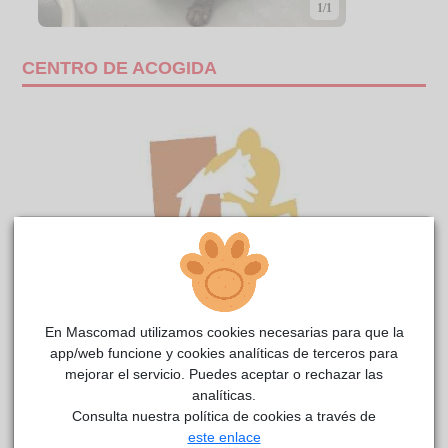
1/1
CENTRO DE ACOGIDA
En Mascomad utilizamos cookies necesarias para que la
app/web funcione y cookies analíticas de terceros para
NOSYBE ERAS
reside actualmente en el centro de
mejorar el servicio. Puedes aceptar o rechazar las
Anaa
analíticas.
acogida
.
Consulta nuestra política de cookies a través de
COMENTARIOS
este enlace