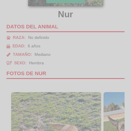
Nur
DATOS DEL ANIMAL
RAZA:
No definido
EDAD:
6 años
TAMAÑO:
Mediano
SEXO:
Hembra
FOTOS DE NUR