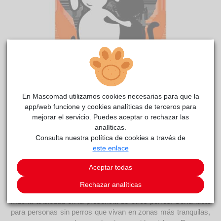
Nur
reside actualmente en el centro de acogida
En Mascomad utilizamos cookies necesarias para que la
app/web funcione y cookies analíticas de terceros para
RIVAnimal
.
mejorar el servicio. Puedes aceptar o rechazar las
COMENTARIOS
analíticas.
Consulta nuestra política de cookies a través de
Curiosidades
este enlace
Para quien busque la adopción de un perro Malinois, Nur es
Aceptar todas
una hembra de 2 años y medio. Es super cariñosa con las
personas y muy tranquila en su presencia. Debido a
Rechazar analíticas
circunstancias que desconocemos de su pasado, tiene
mucha ansiedad en la presencia de otros perros. Sería ideal
para personas sin perros que vivan en zonas más tranquilas,