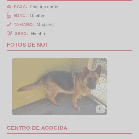
RAZA:
Pastor alemán
EDAD:
10 años
TAMAÑO:
Mediano
SEXO:
Hembra
FOTOS DE NUT
1/1
CENTRO DE ACOGIDA