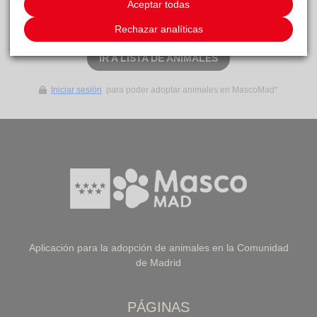
Aceptar todas
SOLICITAR ADOPCIÓN
Rechazar analíticas
IR A LISTA DE ANIMALES
Iniciar sesión
para poder adoptar animales en MascoMad*
Aplicación para la adopción de animales en la Comunidad
de Madrid
PÁGINAS