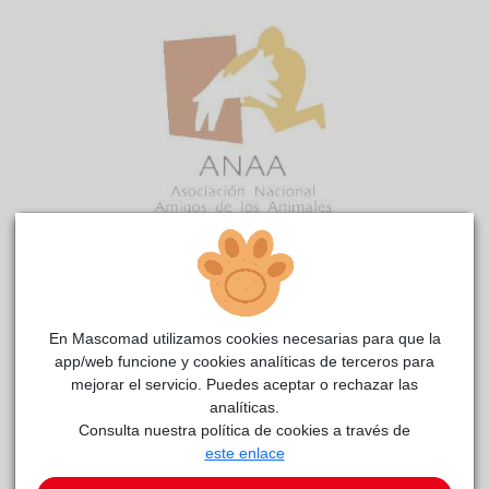
NUT
Anaa
reside actualmente en el centro de acogida
.
COMENTARIOS
En Mascomad utilizamos cookies necesarias para que la
app/web funcione y cookies analíticas de terceros para
Carácter
mejorar el servicio. Puedes aceptar o rechazar las
Super inteligente y perspicaz
analíticas.
Consulta nuestra política de cookies a través de
este enlace
Este animal aún no ha recibido solicitudes de
adopción