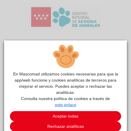
October
reside actualmente en el centro de acogida
CIAAM
.
En Mascomad utilizamos cookies necesarias para que la
COMENTARIOS
app/web funcione y cookies analíticas de terceros para
mejorar el servicio. Puedes aceptar o rechazar las
Carácter
analíticas.
Llegó siendo un cachorrote abandonado en un pueblo de
Consulta nuestra política de cookies a través de
Madrid; nos da la impresión de que ha debido vivir en alguna
este enlace
finca. (Las últimas fotos son de su llegada al Centro). Ahora,
que ha crecido, hemos actualizado sus fotos; se ha
Aceptar todas
convertido en un mastín muy guapetón y cariñoso, sale con
Rechazar analíticas
nosotros de paseo y le encanta, sobre todo si le acompaña