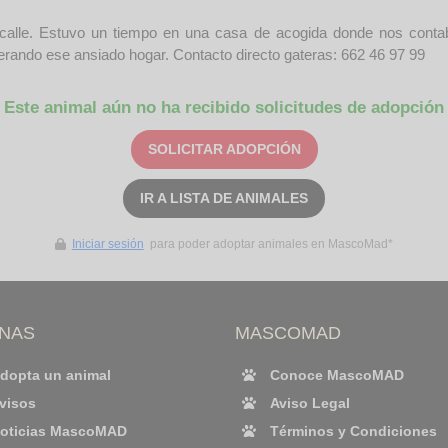
a calle. Estuvo un tiempo en una casa de acogida donde nos con
perando ese ansiado hogar. Contacto directo gateras: 662 46 97 99
Este animal aún no ha recibido solicitudes de adopción
SOLICITAR ADOPCIÓN
IR A LISTA DE ANIMALES
Iniciar sesión
para poder adoptar animales en MascoMad*
INAS
MASCOMAD
dopta un animal
Conoce MascoMAD
visos
Aviso Legal
oticias MascoMAD
Términos y Condiciones