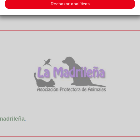
Rechazar analíticas
madrileña
.