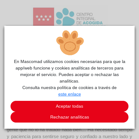
En Mascomad utilizamos cookies necesarias para que la
Pelusote
reside actualmente en el centro de acogida
app/web funcione y cookies analíticas de terceros para
CIAAM
.
mejorar el servicio. Puedes aceptar o rechazar las
analíticas.
COMENTARIOS
Consulta nuestra política de cookies a través de
este enlace
Carácter
Pelusote tiene miedo a las personas cuando no las conoce.
Aceptar todas
Nada más llegar al Centro, al principio, nos ladraba porque
eramos unos desconocidos para él y no sabía nuestras
Rechazar analíticas
intenciones; aunque es muy jovencito ha debido conocer
gente que no lo ha tratado nada bien… Ha necesitado tiempo
y paciencia para sentirse seguro y confiado a nuestro lado y