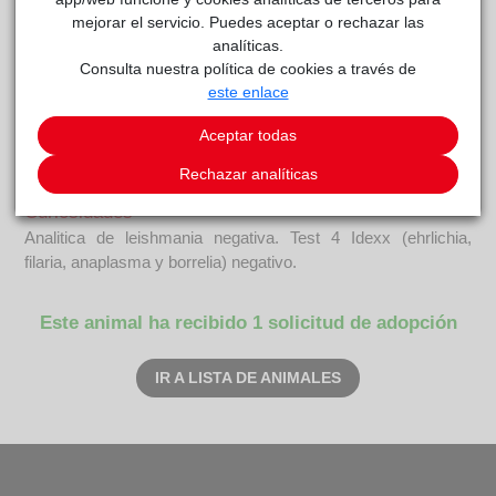
mejorar el servicio. Puedes aceptar o rechazar las
analíticas.
Consulta nuestra política de cookies a través de
este enlace
Pepe Unión
reside actualmente en el centro de acogida
ALBA
.
Aceptar todas
COMENTARIOS
Rechazar analíticas
Curiosidades
Analitica de leishmania negativa. Test 4 Idexx (ehrlichia,
filaria, anaplasma y borrelia) negativo.
Este animal ha recibido 1 solicitud de adopción
IR A LISTA DE ANIMALES