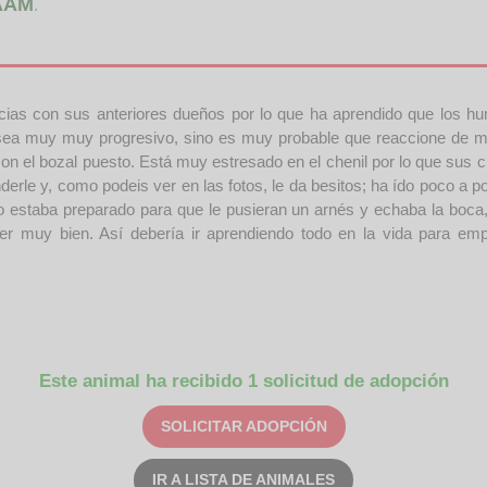
AAM
.
ncias con sus anteriores dueños por lo que ha aprendido que los 
 sea muy muy progresivo, sino es muy probable que reaccione de man
con el bozal puesto. Está muy estresado en el chenil por lo que sus
le y, como podeis ver en las fotos, le da besitos; ha ído poco a po
no estaba preparado para que le pusieran un arnés y echaba la boc
ner muy bien. Así debería ir aprendiendo todo en la vida para em
Este animal ha recibido 1 solicitud de adopción
SOLICITAR ADOPCIÓN
IR A LISTA DE ANIMALES