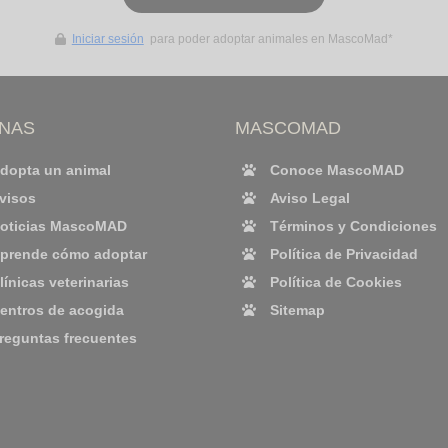
Iniciar sesión
para poder adoptar animales en MascoMad*
INAS
MASCOMAD
dopta un animal
Conoce MascoMAD
visos
Aviso Legal
oticias MascoMAD
Términos y Condiciones
prende cómo adoptar
Política de Privacidad
línicas veterinarias
Política de Cookies
entros de acogida
Sitemap
reguntas frecuentes