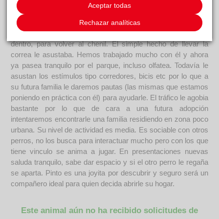
más integrado se muestra más relajado. Hemos estado
Aceptar todas
varios meses sin poder difundirle porque era literalmente
imposible sacarle del albergue para dar un paseo y poder
Rechazar analíticas
valorarlo. Se quedaba bloqueado en la puerta y tiraba para
dentro, para volver al chenil. El simple hecho de llevar la
correa le asustaba. Hemos trabajado mucho con él y ahora
ya pasea tranquilo por el parque, incluso olfatea. Todavía le
asustan los estímulos tipo corredores, bicis etc por lo que a
su futura familia le daremos pautas (las mismas que estamos
poniendo en práctica con él) para ayudarle. El tráfico le agobia
bastante por lo que de cara a una futura adopción
intentaremos encontrarle una familia residiendo en zona poco
urbana. Su nivel de actividad es media. Es sociable con otros
perros, no los busca para interactuar mucho pero con los que
tiene vinculo se anima a jugar. En presentaciones nuevas
saluda tranquilo, sabe dar espacio y si el otro perro le regaña
se aparta. Pinto es una joyita por descubrir y seguro será un
compañero ideal para quien decida abrirle su hogar.
Este animal aún no ha recibido solicitudes de