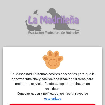
Pinto
La
reside actualmente en el centro de acogida
madrileña
.
COMENTARIOS
En Mascomad utilizamos cookies necesarias para que la
app/web funcione y cookies analíticas de terceros para
Carácter
mejorar el servicio. Puedes aceptar o rechazar las
Descripción Pinto tiene carácter sensible, pero es muy
analíticas.
sociable con la gente que ya conoce. Cuando llegó al
Consulta nuestra política de cookies a través de
albergue era complicado ponerle arnés o manipularle por
este enlace
alguna necesidad (como exploraciones). Ahora que ya está