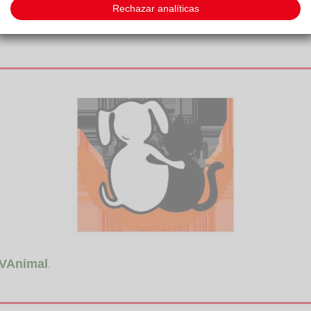
Rechazar analíticas
VAnimal
.