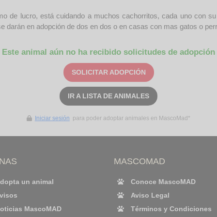
o de lucro, está cuidando a muchos cachorritos, cada uno con su c
se darán en adopción de dos en dos o en casas con mas gatos o per
Este animal aún no ha recibido solicitudes de adopción
SOLICITAR ADOPCIÓN
IR A LISTA DE ANIMALES
Iniciar sesión
para poder adoptar animales en MascoMad*
INAS
MASCOMAD
dopta un animal
Conoce MascoMAD
visos
Aviso Legal
oticias MascoMAD
Términos y Condiciones